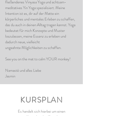
fließendenes Vinyasa Yoga und achtsam-
meditatives Yin Yoga spezialisiert. Meine
Intention ist es, dir auf der Matte ein
körperliches und mentales Erleben zu schaffen,
das du auch in deinen Alltag tragen kannst. Yoga
bedeutet für mich Konzepte und Muster
loszulassen, meine Essenz zu erleben und
dadurch neue, vielleicht
ungeahnte Möglichkeiten zu schaffen.
See you on the mat to calm YOUR monkey!
Namasté und alles Liebe
Jasmin
KURSPLAN
Es handelt sich hierbei um einen