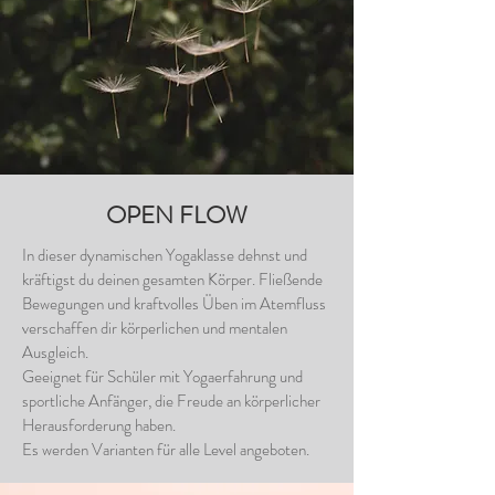
OPEN FLOW
In dieser dynamischen Yogaklasse dehnst und
kräftigst du deinen gesamten Körper. Fließende
Bewegungen und kraftvolles Üben im Atemfluss
verschaffen dir körperlichen und mentalen
Ausgleich.
Geeignet für Schüler mit Yogaerfahrung und
sportliche Anfänger, die Freude an körperlicher
Herausforderung haben.
Es werden Varianten für alle Level angeboten.