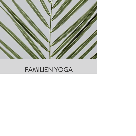
FAMILIEN YOGA
Im hektischen Alltag bleibt oft wenig Zeit für
gemeinsame Erlebnisse. Beim Familienyoga
können Eltern und Kinder die positive Wirkung
von Yoga als Team erleben. Der Workshop bietet
einen Mix aus dynamischen Bewegungen,
Partnerübungen und Entspannung. Die
spielerischen und kinderleichten Übungen sind
auch wunderbar für Yogaanfänger geeignet. Es
geht dabei nicht in erster Linie um Perfektion