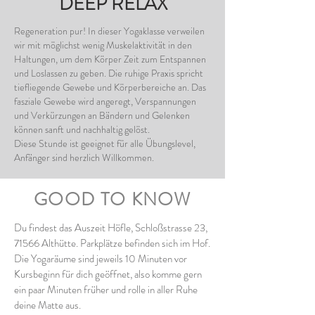
DEEP RELAX
Regeneration pur! In dieser Yogaklasse verweilen
wir mit möglichst wenig Muskelaktivität in den
Haltungen, um dem Körper Zeit zum Entspannen
und Loslassen zu geben. Die ruhige Praxis spricht
tiefliegende Gewebe und Körperbereiche an. Das
fasziale Gewebe wird angeregt, Verspannungen
und Verkürzungen an Bändern und Gelenken
können sanft und nachhaltig gelöst.
Diese Stunde ist geeignet für alle Übungslevel,
Anfänger sind herzlich Willkommen.
GOOD TO KNOW
Du findest das Auszeit Höfle, Schloßstrasse 23,
71566 Althütte. Parkplätze befinden sich im Hof.
Die Yogaräume sind jeweils 10 Minuten vor
Kursbeginn für dich geöffnet, also komme gern
ein paar Minuten früher und rolle in aller Ruhe
deine Matte aus.