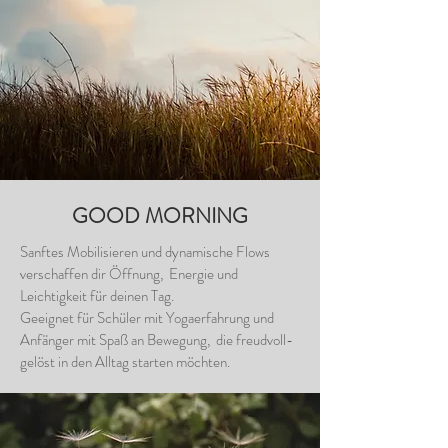
GOOD MORNING
Sanftes Mobilisieren und dynamische Flows
verschaffen dir Öffnung, Energie und
Leichtigkeit für deinen Tag.
Geeignet für Schüler mit Yogaerfahrung und
Anfänger mit Spaß an Bewegung, die freudvoll-
gelöst in den Alltag starten möchten.