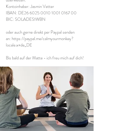
überweisen:
Kontoinhaber: Jasmin Vetter
IBAN: DE26
6025 0010 1001 0167
00
BIC: SOLADES1WBN
oder auch gerne direkt per Paypal senden
an:
https://paypal.me/calmyourmonkey?
locale.x=de_DE
Bis bald auf der Matte - ich freu mich auf dich!