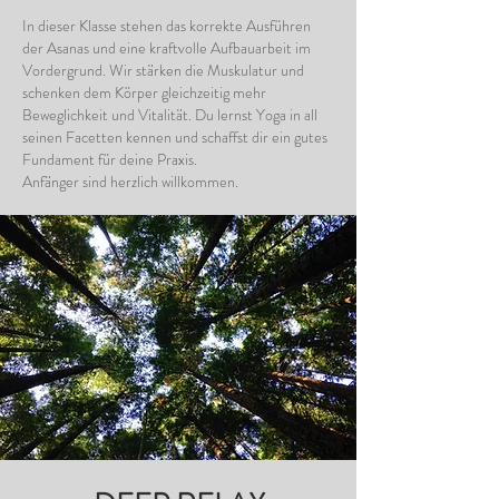
In dieser Klasse stehen das korrekte Ausführen
der Asanas und eine kraftvolle Aufbauarbeit im
Vordergrund. Wir stärken die Muskulatur und
schenken dem Körper gleichzeitig mehr
Beweglichkeit und Vitalität. Du lernst Yoga in all
seinen Facetten kennen und schaffst dir ein gutes
Fundament für deine Praxis.
Anfänger sind herzlich willkommen.